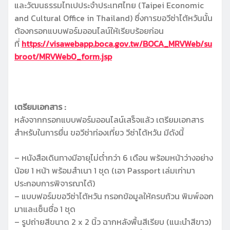
และวัฒนธรรมไทเปประจำประเทศไทย (Taipei Economic
and Cultural Office in Thailand) ซึ่งการขอวีซ่าไต้หวันนั้น
ต้องกรอกแบบฟอร์มออนไลน์ให้เรียบร้อยก่อน
ที่
https://visawebapp.boca.gov.tw/BOCA_MRVWeb/su
broot/MRVWeb0_form.jsp
เตรียมเอกสาร :
หลังจากกรอกแบบฟอร์มออนไลน์เสร็จแล้ว เตรียมเอกสาร
สำหรับในการยื่น ขอวีซ่าท่องเที่ยว วีซ่าไต้หวัน มีดังนี้
– หนังสือเดินทางมีอายุไม่ต่ำกว่า 6 เดือน พร้อมหน้าว่างอย่าง
น้อย 1 หน้า พร้อมสำเนา 1 ชุด (เอา Passport เล่มเก่ามา
ประกอบการพิจารณาได้)
– แบบฟอร์มขอวีซ่าไต้หวัน กรอกข้อมูลให้ครบถ้วน พิมพ์ออก
มาและเซ็นชื่อ 1 ชุด
– รูปถ่ายสีขนาด 2 x 2 นิ้ว ฉากหลังพื้นสีเรียบ (แนะนำสีขาว)