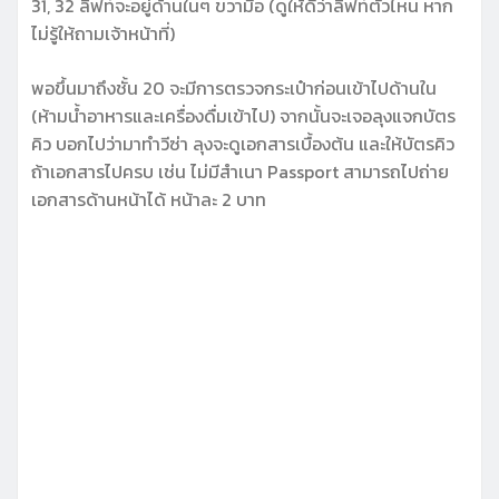
31, 32 ลิฟท์จะอยู่ด้านในๆ ขวามือ (ดูให้ดีว่าลิฟท์ตัวไหน หาก
ไม่รู้ให้ถามเจ้าหน้าที่)
พอขึ้นมาถึงชั้น 20 จะมีการตรวจกระเป๋าก่อนเข้าไปด้านใน
(ห้ามน้ำอาหารและเครื่องดื่มเข้าไป) จากนั้นจะเจอลุงแจกบัตร
คิว บอกไปว่ามาทำวีซ่า ลุงจะดูเอกสารเบื้องต้น และให้บัตรคิว
ถ้าเอกสารไปครบ เช่น ไม่มีสำเนา Passport สามารถไปถ่าย
เอกสารด้านหน้าได้ หน้าละ 2 บาท