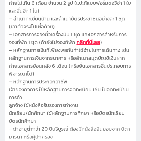
ถ่ายไม่เกิน 6 เดือน จำนวน 2 รูป (แปะที่แบบฟอร์มขอวีซ่า 1 ใบ
และยื่นอีก 1 ใบ)
– สำเนาทะเบียนบ้าน และสำเนาบัตรประชาชนอย่างละ 1 ชุด
(เอาตัวจริงไปเผื่อด้วย)
– เอกสารการจองตั๋วเครื่องบิน 1 ชุด และเอกสารสำหรับการ
จองที่พัก 1 ชุด (ถ้ายังไม่จองที่พัก
คลิกที่นี่เลย
)
– หลักฐานการเงินที่เพียงพอกับค่าใช้จ่ายในการเดินทาง เช่น
หลักฐานการเงินจากธนาคาร หรือสำเนาสมุดบัญชีเงินฝาก
ถ่ายเอกสารย้อนหลัง 6 เดือน (หรือยื่นเอกสารอื่นประกอบการ
พิจารณาได้)
– หลักฐานการประกอกอาชีพ
เจ้าของกิจการ ใข้หลักฐานการจดทะเบียน เช่น ใบจดทะเบียน
การค้า
ลูกจ้าง ใข้หนังสือรับรองการทำงาน
นักเรียน/นักศึกษา ใข้หลักฐานการศึกษา หรือบัตรนักเรียน
บัตรนักศึกษา
– ถ้าอายุต่ำกว่า 20 ปีบริบูรณ์ ต้องมีหนังสือยินยอมจาก บิดา
มารดา หรือผู้ปกครอง