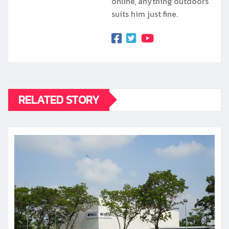
online, anything outdoors
suits him just fine.
RELATED STORY