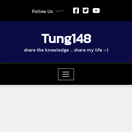
Skip
to
Follow Us
content
Tung148
share the knowledge … share my life :-)