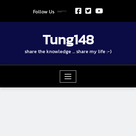
Skip
to
Follow Us
content
Tung148
share the knowledge … share my life :-)