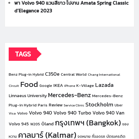
พา Volvo 940 แวนสีขาว ไปงาน Amata Spring Classic
d’Elegance 2023
TAGS
C350e
Central World
Benz Plug-in Hybrid
Chang International
Food
Lazada
IKEA
K-Village
Google
Circuit
iPhone
Mercedes-Benz
Linnaeus University
Mercedes-Benz
Stockholm
Review
Plug-in Hybrid
Paris
Uber
Service Clinic
Volvo 940
Volvo 940 Turbo
Volvo 940 Van
Volvo
Visa
กรุงเทพฯ (Bangkok)
Öland
Volvo 945
W205
ของ
คาลมาร์ (Kalmar)
บัตรเครดิต
หวาน
จดหมาย
ที่จอดรถ