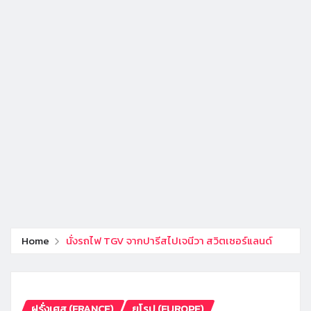
Home
นั่งรถไฟ TGV จากปารีสไปเจนีวา สวิตเซอร์แลนด์
ฝรั่งเศส (FRANCE)
ยุโรป (EUROPE)