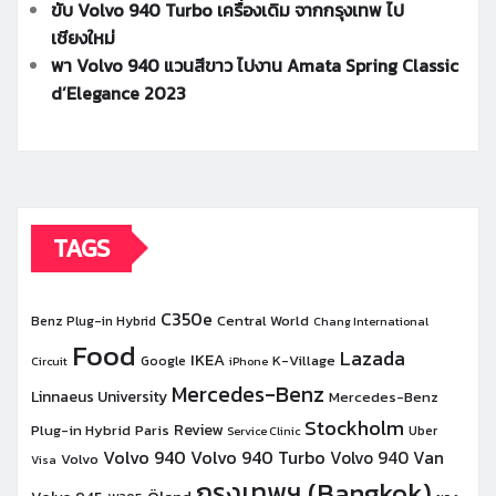
ขับ Volvo 940 Turbo เครื่องเดิม จากกรุงเทพ ไป
เชียงใหม่
พา Volvo 940 แวนสีขาว ไปงาน Amata Spring Classic
d’Elegance 2023
TAGS
C350e
Central World
Benz Plug-in Hybrid
Chang International
Food
Lazada
IKEA
K-Village
Google
Circuit
iPhone
Mercedes-Benz
Linnaeus University
Mercedes-Benz
Stockholm
Review
Plug-in Hybrid
Paris
Uber
Service Clinic
Volvo 940
Volvo 940 Turbo
Volvo 940 Van
Volvo
Visa
กรุงเทพฯ (Bangkok)