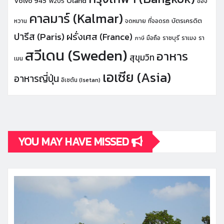
Öland
Volvo 945
W205
ของ
คาลมาร์ (Kalmar)
บัตรเครดิต
หวาน
จดหมาย
ที่จอดรถ
ปารีส (Paris)
ฝรั่งเศส (France)
มือถือ
ราชบุรี
ราเมง
รา
ภาษี
สวีเดน (Sweden)
อาหาร
สุขุมวิท
เมน
เอเซีย (Asia)
อาหารญี่ปุ่น
อิเซตัน (Isetan)
YOU MAY HAVE MISSED