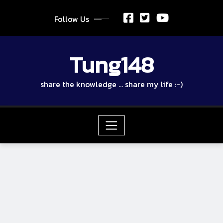
Skip
to
Follow Us
content
Tung148
share the knowledge … share my life :-)