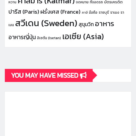
คาลมาร์ (Kalmar)
บัตรเครดิต
หวาน
จดหมาย
ที่จอดรถ
ปารีส (Paris)
ฝรั่งเศส (France)
มือถือ
ราชบุรี
ราเมง
รา
ภาษี
สวีเดน (Sweden)
อาหาร
สุขุมวิท
เมน
เอเซีย (Asia)
อาหารญี่ปุ่น
อิเซตัน (Isetan)
YOU MAY HAVE MISSED