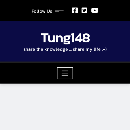
Skip
to
Follow Us
content
Tung148
share the knowledge … share my life :-)