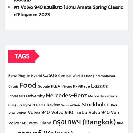
พา Volvo 940 แวนสีขาว ไปงาน Amata Spring Classic
d’Elegance 2023
TAGS
C350e
Central World
Benz Plug-in Hybrid
Chang International
Food
Lazada
IKEA
K-Village
Google
Circuit
iPhone
Mercedes-Benz
Linnaeus University
Mercedes-Benz
Stockholm
Review
Plug-in Hybrid
Paris
Uber
Service Clinic
Volvo 940
Volvo 940 Turbo
Volvo 940 Van
Volvo
Visa
กรุงเทพฯ (Bangkok)
Öland
Volvo 945
W205
ของ