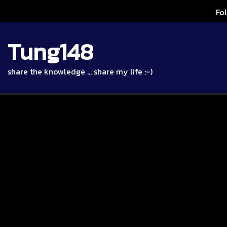
Skip
Fo
to
content
Tung148
share the knowledge … share my life :-)