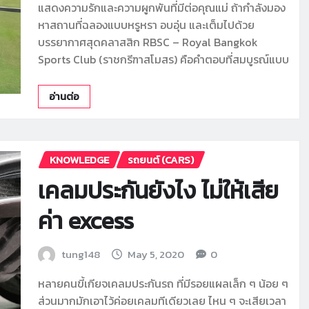
แสดงความรักและความผูกพันที่มีต่อคุณแม่ ถ้ากำลังมอง
หาสถานที่ฉลองแบบหรูหรา อบอุ่น และเต็มไปด้วย
บรรยากาศสุดคลาสสิก RBSC – Royal Bangkok
Sports Club (ราชกรีฑาสโมสร) คือคำตอบที่สมบูรณ์แบบ
อ่านต่อ
KNOWLEDGE
รถยนต์ (CARS)
เคลมประกันยังไง ไม่ให้เสีย
ค่า excess
tung148
May 5, 2020
0
หลายคนขี้เกียจเคลมประกันรถ ที่มีรอยแผลเล็ก ๆ น้อย ๆ
ส่วนมากมักเอาไว้ค่อยเคลมทีเดียวเลย ไหน ๆ จะเสียเวลา