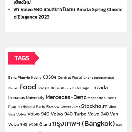
เชียงใหม่
พา Volvo 940 แวนสีขาว ไปงาน Amata Spring Classic
d’Elegance 2023
TAGS
C350e
Central World
Benz Plug-in Hybrid
Chang International
Food
Lazada
IKEA
K-Village
Google
Circuit
iPhone
Mercedes-Benz
Linnaeus University
Mercedes-Benz
Stockholm
Review
Plug-in Hybrid
Paris
Uber
Service Clinic
Volvo 940
Volvo 940 Turbo
Volvo 940 Van
Volvo
Visa
กรุงเทพฯ (Bangkok)
Öland
Volvo 945
W205
ของ