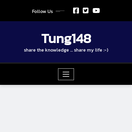
Skip
to
Follow Us
content
Tung148
share the knowledge … share my life :-)