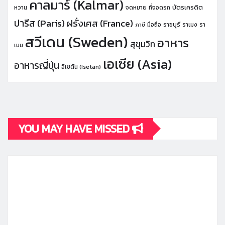
คาลมาร์ (Kalmar)
บัตรเครดิต
หวาน
จดหมาย
ที่จอดรถ
ปารีส (Paris)
ฝรั่งเศส (France)
มือถือ
ราชบุรี
ราเมง
รา
ภาษี
สวีเดน (Sweden)
อาหาร
สุขุมวิท
เมน
เอเซีย (Asia)
อาหารญี่ปุ่น
อิเซตัน (Isetan)
YOU MAY HAVE MISSED