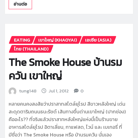
อ่านต่อ
EATING
เขาใหญ่ (KHAOYAI)
เอเซีย (ASIA)
ไทย (THAILAND)
The Smoke House บ้านรม
ควัน เขาใหญ่
tung148
Jul 1, 2012
0
หลายคนคงสงสัยว่าปราสาทสไตล์ยุโรป สีขาวหลังใหญ่ เด่น
สะดุดตาริมถนนธนะรัชต์ เส้นทางขึ้นด่านเขาใหญ่ (ปากช่อง)
คืออะไร?? ที่จริงแล้วปราสาทหลังใหญ่แห่งนี้เป็นร้านขาย
อาหารสไตล์ยุโรป อิตาเลี่ยน, กาแฟสด, ไวน์ และ เบเกอรี่ ที่
มีชื่อว่า The Smoke House หรือ บ้านรมควัน นั่นเอง