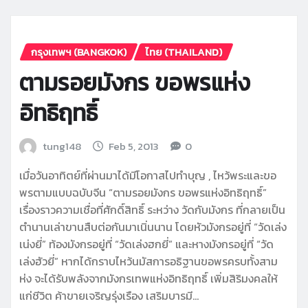
กรุงเทพฯ (BANGKOK)
ไทย (THAILAND)
ตามรอยมังกร ขอพรแห่ง
อิทธิฤทธิ์
tung148
Feb 5, 2013
0
เมื่อวันอาทิตย์ที่ผ่านมาได้มีโอกาสไปทำบุญ , ไหว้พระและขอ
พรตามแบบฉบับจีน “ตามรอยมังกร ขอพรแห่งอิทธิฤทธิ์”
เรื่องราวความเชื่อที่ศักดิ์สิทธิ์ ระหว่าง วัดกับมังกร ที่กลายเป็น
ตำนานเล่าขานสืบต่อกันมาเนิ่นนาน โดยหัวมังกรอยู่ที่ “วัดเล่ง
เน่งยี่” ท้องมังกรอยู่ที่ “วัดเล่งฮกยี่” และหางมังกรอยู่ที่ “วัด
เล่งฮัวยี่” หากได้กราบไหว้นมัสการอธิฐานขอพรครบทั้งสาม
ห่ง จะได้รับพลังจากมังกรเทพแห่งอิทธิฤทธิ์ เพิ่มสิริมงคลให้
แก่ชีวิต ค้าขายเจริญรุ่งเรือง เสริมบารมี…