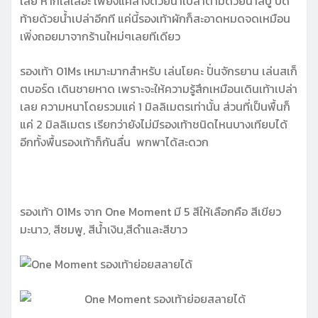
เลย หากใส่เลอะ เพียงแค่ล้างด้วยน้ำเปล่าตามด้วยน้ำสบู่ ปิด
ท้ายด้วยน้ำเปล่าอีกที แค่นี้รองเท้าผักก็สะอาดหมดจดเหมือน
เพิ่งถอยมาจากร้านใหม่ๆเลยทีเดียว
รองเท้า 01Ms เหมาะมากสำหรับ เล่นโยคะ ปั่นจักรยาน เล่นสเก็
ตบอร์ด เดินชายหาด เพราะจะให้ความรู้สึกเหมือนเดินเท้าเปล่า
เลย ความหนาโดยรวมแค่ 1 มิลลิเมตรเท่านั้น ส่วนที่เป็นพื้นก็
แค่ 2 มิลลิเมตร เรียกว่ายังไม่มีรองเท้าชนิดไหนบางเทียบได้
อีกทั้งพื้นรองเท้าก็กันลื่น พกพาได้สะดวก
รองเท้า 01Ms จาก One Moment มี 5 สีให้เลือกคือ สีเขียว
มะนาว, สีชมพู, สีน้ำเงิน,สีดำและสีขาว