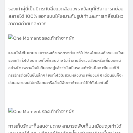
รองเท้าคู่นี้เป็นมิตรกับสิ่งแวดล้อมเพราะวัสดุที่ใช้สามารถย่อย
สลายได้ 100% ออกแบบให้เหมาะกับรูปเท้าและการเคลื่อนไหว
อากาศถ่ายเทสะดวก
และเมื่อใส่ไปนานๆ แล้วรองเท้าเกิดขาดขึ้นมาก็ไม่ต้องโยนลงถังขยะเหมือน
รองเท้าทั่วไป อยากจะทิ้งก็แสนง่าย ไม่ทำลายสิ่งแวดล้อมหรือเพิ่มขยะแต่
อย่างใด เพราะชื่อมันก็บอกอยู่แล้วว่ามันเป็นรองเท้ารักษ์โลก เพียงแค่ใช้
กรรไกรตัดเป็นชิ้นเล็กๆ โยนทิ้งไว้ในสวนหลังบ้าน เพียงแค่ 6 เดือนมันก็จะ
ย่อยสลายจนไม่เหลือขยะหรือสิ่งมีพิษตกค้างเอาไว้ให้กับโลกใบนี้
การเก็บรักษาก็แสนง่ายดาย สามารถพับเก็บเหมือนถุงเท้าได้